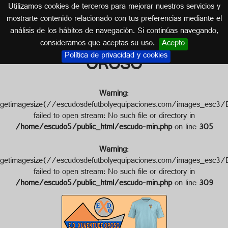
Utilizamos cookies de terceros para mejorar nuestros servicios y
GALICIA
mostrarte contenido relacionado con tus preferencias mediante el
análisis de los hábitos de navegación. Si continúas navegando,
Escudo de E.D. XUVENTUDE
consideramos que aceptas su uso.
Acepto
Política de privacidad y cookies
OROSO
Warning
:
getimagesize(//escudosdefutbolyequipaciones.com/images
failed to open stream: No such file or directory in
/home/escudo5/public_html/escudo-min.php
on line
305
Warning
:
getimagesize(//escudosdefutbolyequipaciones.com/images
failed to open stream: No such file or directory in
/home/escudo5/public_html/escudo-min.php
on line
309