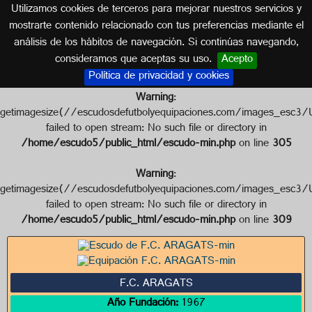
Utilizamos cookies de terceros para mejorar nuestros servicios y
ARMENIA
mostrarte contenido relacionado con tus preferencias mediante el
análisis de los hábitos de navegación. Si continúas navegando,
Escudo de F.C. ARAGATS
consideramos que aceptas su uso.
Acepto
Política de privacidad y cookies
Warning
:
getimagesize(//escudosdefutbolyequipaciones.com/images_
failed to open stream: No such file or directory in
/home/escudo5/public_html/escudo-min.php
on line
305
Warning
:
getimagesize(//escudosdefutbolyequipaciones.com/images_
failed to open stream: No such file or directory in
/home/escudo5/public_html/escudo-min.php
on line
309
F.C. ARAGATS
Año Fundación:
1967