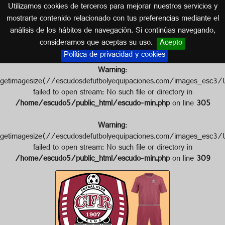
Utilizamos cookies de terceros para mejorar nuestros servicios y
RUMANÍA
mostrarte contenido relacionado con tus preferencias mediante el
análisis de los hábitos de navegación. Si continúas navegando,
Escudo de F.C. CFR 1907 CLUJ
consideramos que aceptas su uso.
Acepto
Política de privacidad y cookies
Warning
:
getimagesize(//escudosdefutbolyequipaciones.com/image
failed to open stream: No such file or directory in
/home/escudo5/public_html/escudo-min.php
on line
305
Warning
:
getimagesize(//escudosdefutbolyequipaciones.com/images
failed to open stream: No such file or directory in
/home/escudo5/public_html/escudo-min.php
on line
309