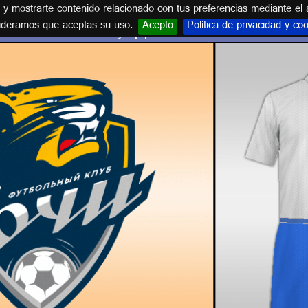
s y mostrarte contenido relacionado con tus preferencias mediante el 
ideramos que aceptas su uso.
Acepto
Política de privacidad y co
Escudo y equipación FC SOCHI