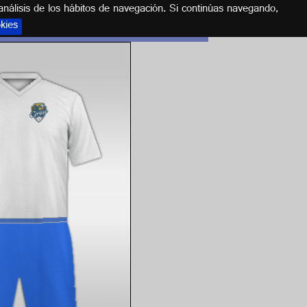
análisis de los hábitos de navegación. Si continúas navegando,
okies