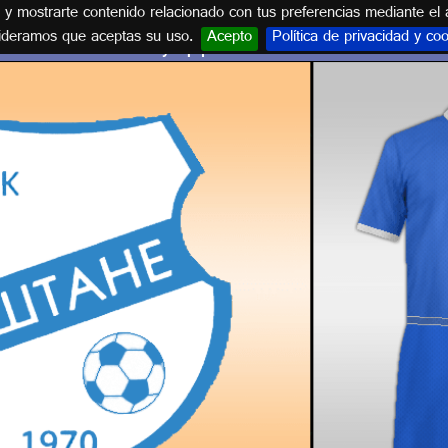
s y mostrarte contenido relacionado con tus preferencias mediante el 
ideramos que aceptas su uso.
Acepto
Política de privacidad y co
Escudo y equipación FK LESTANE