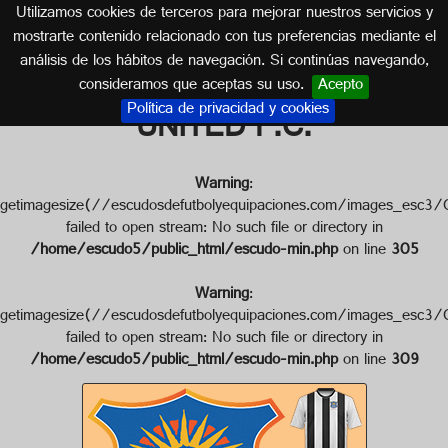
Utilizamos cookies de terceros para mejorar nuestros servicios y
NUEVA ZELANDA
mostrarte contenido relacionado con tus preferencias mediante el
análisis de los hábitos de navegación. Si continúas navegando,
Escudo de HAWKE'S BAY
consideramos que aceptas su uso.
Acepto
Política de privacidad y cookies
UNITED F.C.
Warning
:
getimagesize(//escudosdefutbolyequipaciones.com/imag
failed to open stream: No such file or directory in
/home/escudo5/public_html/escudo-min.php
on line
305
Warning
:
getimagesize(//escudosdefutbolyequipaciones.com/image
failed to open stream: No such file or directory in
/home/escudo5/public_html/escudo-min.php
on line
309