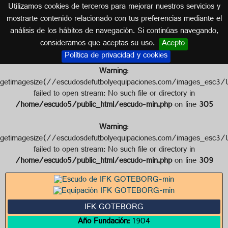
Utilizamos cookies de terceros para mejorar nuestros servicios y
SUECIA
mostrarte contenido relacionado con tus preferencias mediante el
análisis de los hábitos de navegación. Si continúas navegando,
Escudo de IFK GOTEBORG
consideramos que aceptas su uso.
Acepto
Política de privacidad y cookies
Warning
:
getimagesize(//escudosdefutbolyequipaciones.com/images_
failed to open stream: No such file or directory in
/home/escudo5/public_html/escudo-min.php
on line
305
Warning
:
getimagesize(//escudosdefutbolyequipaciones.com/images_
failed to open stream: No such file or directory in
/home/escudo5/public_html/escudo-min.php
on line
309
IFK GOTEBORG
Año Fundación:
1904