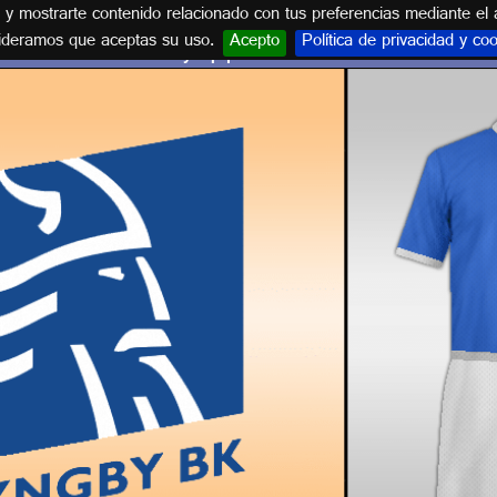
s y mostrarte contenido relacionado con tus preferencias mediante el 
ideramos que aceptas su uso.
Acepto
Política de privacidad y co
Escudo y equipación LYNGBY BK