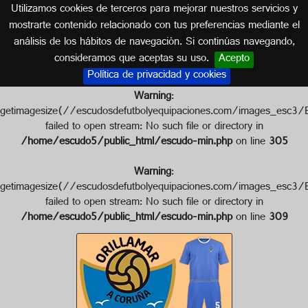
Utilizamos cookies de terceros para mejorar nuestros servicios y
GALICIA
mostrarte contenido relacionado con tus preferencias mediante el
análisis de los hábitos de navegación. Si continúas navegando,
Escudo de ORILLAMAR S.D.
consideramos que aceptas su uso.
Acepto
Política de privacidad y cookies
Warning
:
getimagesize(//escudosdefutbolyequipaciones.com/images_e
failed to open stream: No such file or directory in
/home/escudo5/public_html/escudo-min.php
on line
305
Warning
:
getimagesize(//escudosdefutbolyequipaciones.com/images_e
failed to open stream: No such file or directory in
/home/escudo5/public_html/escudo-min.php
on line
309