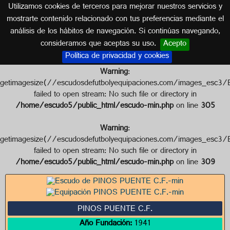
Utilizamos cookies de terceros para mejorar nuestros servicios y
GRANADA (ANDALUCÍA)
mostrarte contenido relacionado con tus preferencias mediante el
análisis de los hábitos de navegación. Si continúas navegando,
Escudo de PINOS PUENTE C.F.
consideramos que aceptas su uso.
Acepto
Política de privacidad y cookies
Warning
:
getimagesize(//escudosdefutbolyequipaciones.com/image
failed to open stream: No such file or directory in
/home/escudo5/public_html/escudo-min.php
on line
305
Warning
:
getimagesize(//escudosdefutbolyequipaciones.com/image
failed to open stream: No such file or directory in
/home/escudo5/public_html/escudo-min.php
on line
309
PINOS PUENTE C.F.
Año Fundación:
1941