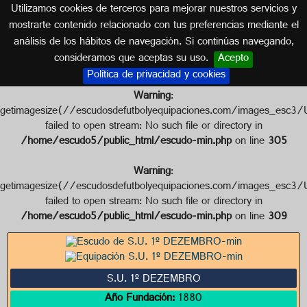
Utilizamos cookies de terceros para mejorar nuestros servicios y
PORTUGAL
mostrarte contenido relacionado con tus preferencias mediante el
análisis de los hábitos de navegación. Si continúas navegando,
Escudo de S.U. 1º DEZEMBRO
consideramos que aceptas su uso.
Acepto
Política de privacidad y cookies
Warning
:
getimagesize(//escudosdefutbolyequipaciones.com/image
failed to open stream: No such file or directory in
/home/escudo5/public_html/escudo-min.php
on line
305
Warning
:
getimagesize(//escudosdefutbolyequipaciones.com/images
failed to open stream: No such file or directory in
/home/escudo5/public_html/escudo-min.php
on line
309
S.U. 1º DEZEMBRO
Año Fundación:
1880