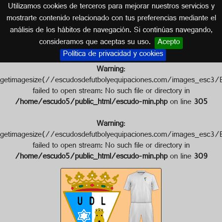
Utilizamos cookies de terceros para mejorar nuestros servicios y
CÓRDOBA (ANDALUCÍA)
mostrarte contenido relacionado con tus preferencias mediante el
análisis de los hábitos de navegación. Si continúas navegando,
Escudo de U.D. LUCENTINA
consideramos que aceptas su uso.
Acepto
Política de privacidad y cookies
Warning
:
getimagesize(//escudosdefutbolyequipaciones.com/image
failed to open stream: No such file or directory in
/home/escudo5/public_html/escudo-min.php
on line
305
Warning
:
getimagesize(//escudosdefutbolyequipaciones.com/image
failed to open stream: No such file or directory in
/home/escudo5/public_html/escudo-min.php
on line
309