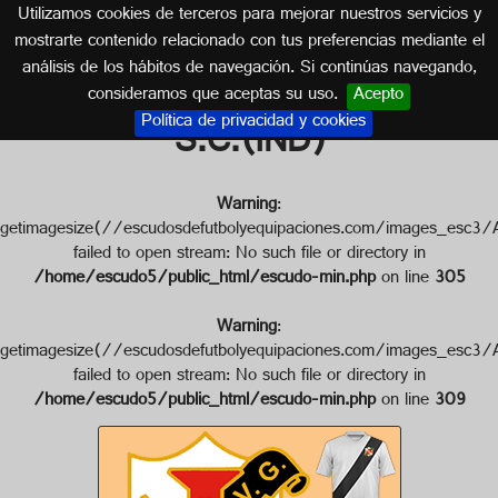
Utilizamos cookies de terceros para mejorar nuestros servicios y
INDIA
mostrarte contenido relacionado con tus preferencias mediante el
análisis de los hábitos de navegación. Si continúas navegando,
Escudo de VASCO DA GAMA
consideramos que aceptas su uso.
Acepto
Política de privacidad y cookies
S.C.(IND)
Warning
:
getimagesize(//escudosdefutbolyequipaciones.com/image
failed to open stream: No such file or directory in
/home/escudo5/public_html/escudo-min.php
on line
305
Warning
:
getimagesize(//escudosdefutbolyequipaciones.com/images
failed to open stream: No such file or directory in
/home/escudo5/public_html/escudo-min.php
on line
309