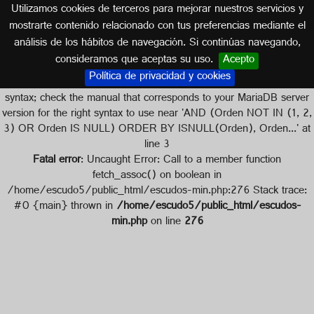
Utilizamos cookies de terceros para mejorar nuestros servicios y
mostrarte contenido relacionado con tus preferencias mediante el
análisis de los hábitos de navegación. Si continúas navegando,
Escudos de
consideramos que aceptas su uso.
Acepto
Política de privacidad y cookies
Error en la sentencia SQL: (1064) You have an error in your SQL
syntax; check the manual that corresponds to your MariaDB server
version for the right syntax to use near 'AND (Orden NOT IN (1, 2,
3) OR Orden IS NULL) ORDER BY ISNULL(Orden), Orden...' at
line 3
Fatal error
: Uncaught Error: Call to a member function
fetch_assoc() on boolean in
/home/escudo5/public_html/escudos-min.php:276 Stack trace:
#0 {main} thrown in
/home/escudo5/public_html/escudos-
min.php
on line
276