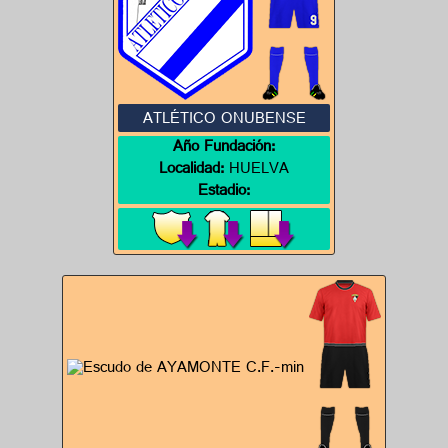
ATLÉTICO ONUBENSE
Año Fundación:
Localidad:
HUELVA
Estadio: