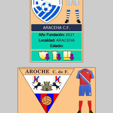
ARACENA C.F.
Año Fundación:
2021
Localidad:
ARACENA
Estadio: