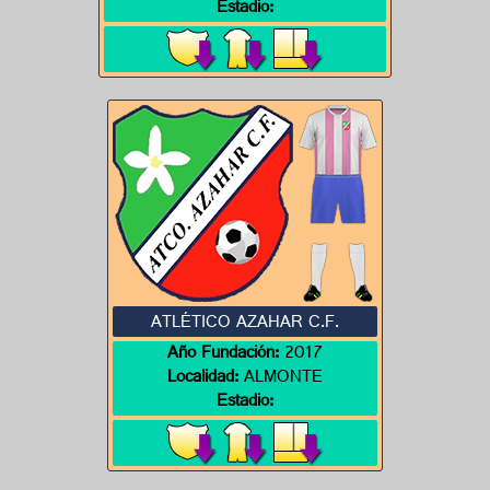
Estadio:
ATLÉTICO AZAHAR C.F.
Año Fundación:
2017
Localidad:
ALMONTE
Estadio: