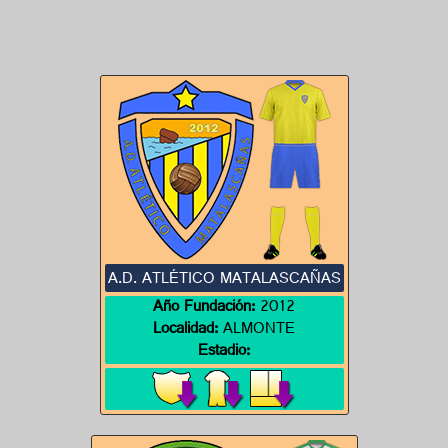
A.D. ATLÉTICO MATALASCAÑAS
Año Fundación:
2012
Localidad:
ALMONTE
Estadio: