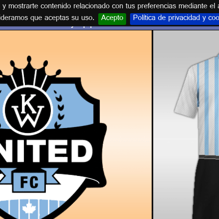
s y mostrarte contenido relacionado con tus preferencias mediante el 
ideramos que aceptas su uso.
Acepto
Política de privacidad y co
Escudo y equipación K-W UNITED F.C.