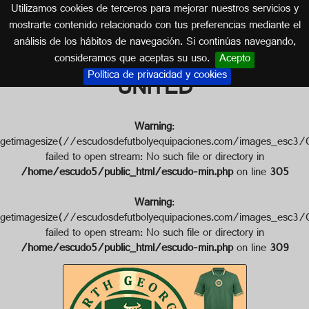
Utilizamos cookies de terceros para mejorar nuestros servicios y
ESTADOS UNIDOS
mostrarte contenido relacionado con tus preferencias mediante el
análisis de los hábitos de navegación. Si continúas navegando,
Escudo de NORTH GEORGIA
consideramos que aceptas su uso.
Acepto
Política de privacidad y cookies
UNITED
Warning
:
getimagesize(//escudosdefutbolyequipaciones.com/imag
failed to open stream: No such file or directory in
/home/escudo5/public_html/escudo-min.php
on line
305
Warning
:
getimagesize(//escudosdefutbolyequipaciones.com/imag
failed to open stream: No such file or directory in
/home/escudo5/public_html/escudo-min.php
on line
309