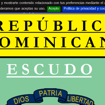
s y mostrarte contenido relacionado con tus preferencias mediante el 
ideramos que aceptas su uso.
Acepto
Política de privacidad y co
Escudos y equipaciones de REPÚBLICA DOMINICANA