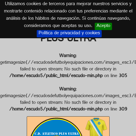
Utilizamos cookies de terceros para mejorar nuestros servicios y
HUELVA (ANDALUCÍA)
mostrarte contenido relacionado con tus preferencias mediante el
análisis de los hábitos de navegación. Si continúas navegando,
Escudo de C.D. ATLÉTICO
consideramos que aceptas su uso.
Acepto
Política de privacidad y cookies
PLUS ULTRA
Warning
:
getimagesize(//escudosdefutbolyequipaciones.com/imag
failed to open stream: No such file or directory in
/home/escudo5/public_html/escudo-min.php
on line
305
Warning
:
getimagesize(//escudosdefutbolyequipaciones.com/imag
failed to open stream: No such file or directory in
/home/escudo5/public_html/escudo-min.php
on line
309