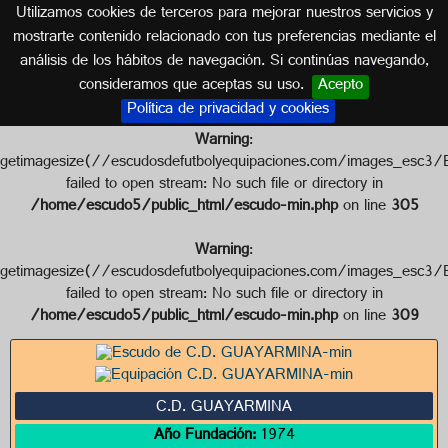
Utilizamos cookies de terceros para mejorar nuestros servicios y
ISLAS CANARIAS
mostrarte contenido relacionado con tus preferencias mediante el
análisis de los hábitos de navegación. Si continúas navegando,
Escudo de C.D. GUAYARMINA
consideramos que aceptas su uso.
Acepto
Política de privacidad y cookies
Warning
:
getimagesize(//escudosdefutbolyequipaciones.com/images
failed to open stream: No such file or directory in
/home/escudo5/public_html/escudo-min.php
on line
305
Warning
:
getimagesize(//escudosdefutbolyequipaciones.com/images
failed to open stream: No such file or directory in
/home/escudo5/public_html/escudo-min.php
on line
309
C.D. GUAYARMINA
Año Fundación:
1974