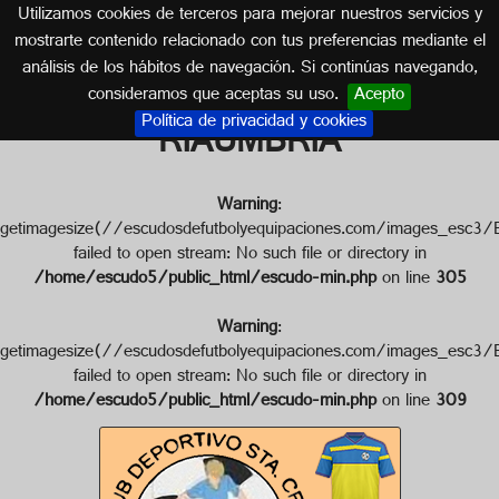
Utilizamos cookies de terceros para mejorar nuestros servicios y
HUELVA (ANDALUCÍA)
mostrarte contenido relacionado con tus preferencias mediante el
análisis de los hábitos de navegación. Si continúas navegando,
Escudo de C.D. STA. CRUZ
consideramos que aceptas su uso.
Acepto
Política de privacidad y cookies
RIAUMBRIA
Warning
:
getimagesize(//escudosdefutbolyequipaciones.com/imag
failed to open stream: No such file or directory in
/home/escudo5/public_html/escudo-min.php
on line
305
Warning
:
getimagesize(//escudosdefutbolyequipaciones.com/image
failed to open stream: No such file or directory in
/home/escudo5/public_html/escudo-min.php
on line
309